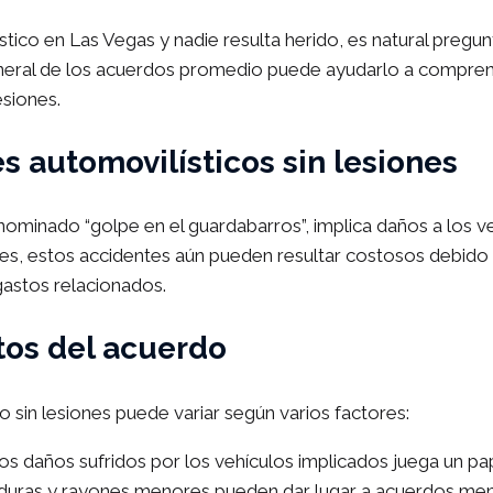
tico en Las Vegas y nadie resulta herido, es natural preg
 general de los acuerdos promedio puede ayudarlo a compr
esiones.
 automovilísticos sin lesiones
nominado “golpe en el guardabarros”, implica daños a los ve
nes, estos accidentes aún pueden resultar costosos debido 
gastos relacionados.
tos del acuerdo
 sin lesiones puede variar según varios factores:
los daños sufridos por los vehículos implicados juega un pa
laduras y rayones menores pueden dar lugar a acuerdos me