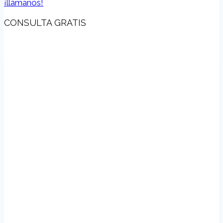
¡llámanos!
CONSULTA GRATIS
Adam S.
Kutner,
Fundador,
Abogado de