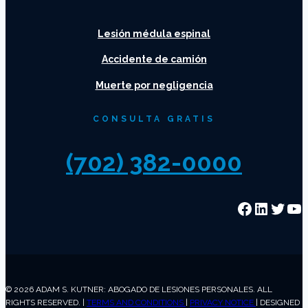
Lesión médula espinal
Accidente de camión
Muerte por negligencia
CONSULTA GRATIS
(702) 382-0000
Faceboo
Linked
Twitt
Yo
© 2026 ADAM S. KUTNER: ABOGADO DE LESIONES PERSONALES. ALL
RIGHTS RESERVED. |
TERMS AND CONDITIONS
|
PRIVACY NOTICE
| DESIGNED