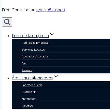
Free Consultation
(702) 382-0000
Perfil de la empresa
Perfil de la Empresa
Servicios Legales
Abogados Asociados
Blog
Premios
Áreas que atendemos
Las Vegas Strip
Summerlin
Henderson
Paradise