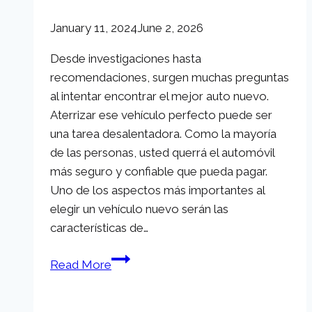
Nevada
January 11, 2024
June 2, 2026
a
Partir
Desde investigaciones hasta
de
recomendaciones, surgen muchas preguntas
2024
al intentar encontrar el mejor auto nuevo.
Aterrizar ese vehículo perfecto puede ser
una tarea desalentadora. Como la mayoría
de las personas, usted querrá el automóvil
más seguro y confiable que pueda pagar.
Uno de los aspectos más importantes al
elegir un vehículo nuevo serán las
características de…
Las
Read More
mejores
características