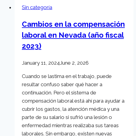
de
Sin categoría
seguridad
para
Cambios en la compensación
automóviles
laboral en Nevada (año fiscal
del
mercado
2023)
January 11, 2024
June 2, 2026
Cuando se lastima en el trabajo, puede
resultar confuso saber qué hacer a
continuación. Pero el sistema de
compensación laboral está ahí para ayudar a
cubrir los gastos, la atención médica y una
parte de su salario si sufrió una lesión o
enfermedad mientras realizaba sus tareas
laborales. Sin embargo, existen nuevas