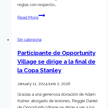
reglas con respecto…
Cambios
Read More
en
la
compensación
Sin categoría
laboral
en
Participante de Opportunity
Nevada
Village se dirige a la final de
(año
fiscal
la Copa Stanley
2023)
January 11, 2024
June 2, 2026
Gracias a una generosa donación de Adam
Kutner, abogado de lesiones, Reggie Daniel
de Opportunity Village se dirige a ver a los