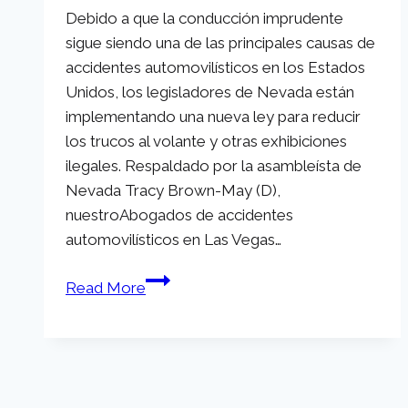
Debido a que la conducción imprudente
Copa
sigue siendo una de las principales causas de
Stanley
accidentes automovilísticos en los Estados
Unidos, los legisladores de Nevada están
implementando una nueva ley para reducir
los trucos al volante y otras exhibiciones
ilegales. Respaldado por la asambleísta de
Nevada Tracy Brown-May (D),
nuestroAbogados de accidentes
automovilísticos en Las Vegas…
Proyecto
Read More
de
ley
408
de
la