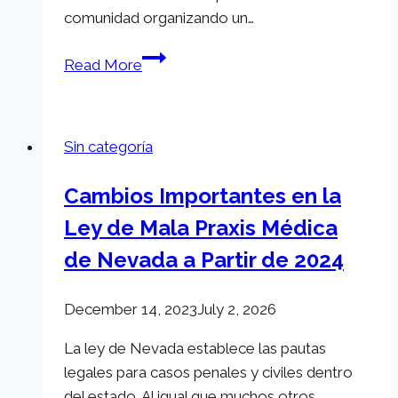
comunidad organizando un…
Adam
Read More
S.
Kutner
Abogados
Sin categoría
de
Lesiones:
Cambios Importantes en la
Colaborando
Ley de Mala Praxis Médica
con
los
de Nevada a Partir de 2024
Vegas
Golden
December 14, 2023
July 2, 2026
Knights
para
La ley de Nevada establece las pautas
Devolver
legales para casos penales y civiles dentro
a
del estado. Al igual que muchos otros