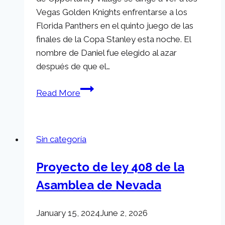
Vegas Golden Knights enfrentarse a los
Florida Panthers en el quinto juego de las
finales de la Copa Stanley esta noche. El
nombre de Daniel fue elegido al azar
después de que el…
Participante
Read More
de
Opportunity
Village
Sin categoría
se
dirige
Proyecto de ley 408 de la
a
Asamblea de Nevada
la
final
de
January 15, 2024
June 2, 2026
la