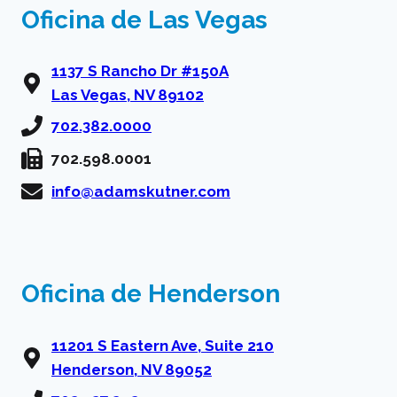
Oficina de Las Vegas
Asamblea
de
Nevada
1137 S Rancho Dr #150A
Las Vegas, NV 89102
702.382.0000
702.598.0001
info@adamskutner.com
Oficina de Henderson
11201 S Eastern Ave, Suite 210
Henderson, NV 89052