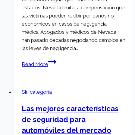
la
estados, Nevada limita la compensación que
Comunidad
las víctimas pueden recibir por daños no
económicos en casos de negligencia
médica. Abogados y médicos de Nevada
han pasado décadas negociando cambios en
las leyes de negligencia…
Cambios
Read More
Importantes
en
la
Sin categoría
Ley
de
Las mejores características
Mala
de seguridad para
Praxis
Médica
automóviles del mercado
de